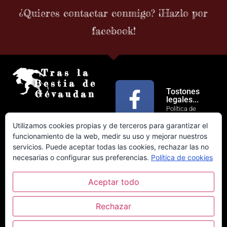
¿Quieres contactar conmigo? ¡Hazlo por
facebook!
Tras la
Bestia de
Tostones
Gévaudan
legales...
Política de
Privacidad
Utilizamos cookies propias y de terceros para garantizar el
Política de
funcionamiento de la web, medir su uso y mejorar nuestros
Cookies
servicios. Puede aceptar todas las cookies, rechazar las no
Más sobre las
necesarias o configurar sus preferencias.
Política de cookies
cookies
Aceptar todo
Diseño web
|
Opiniones Editorial Guante
Rechazar
Blanco
2026 © 2019 Todos los derechos reservados |
Xavi Bonet