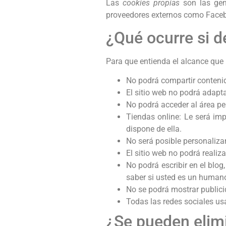
Las
cookies propias
son las gen
proveedores externos como Faceboo
¿Qué ocurre si d
Para que entienda el alcance que 
No podrá compartir contenid
El sitio web no podrá adapta
No podrá acceder al área p
Tiendas online: Le será imp
dispone de ella.
No será posible personalizar
El sitio web no podrá realiza
No podrá escribir en el blo
saber si usted es un human
No se podrá mostrar publicid
Todas las redes sociales u
¿Se pueden elim