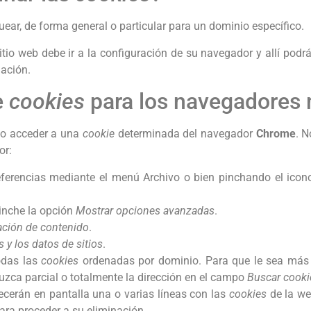
uear, de forma general o particular para un dominio específico.
tio web debe ir a la configuración de su navegador y allí podr
nación.
e
cookies
para los navegadores 
mo acceder a una
cookie
determinada del navegador
Chrome
. N
or:
ferencias mediante el menú Archivo o bien pinchando el icon
pinche la opción
Mostrar opciones avanzadas
.
ación de contenido
.
s
y los datos de sitios
.
odas las
cookies
ordenadas por dominio. Para que le sea más 
zca parcial o totalmente la dirección en el campo
Buscar cooki
arecerán en pantalla una o varias líneas con las
cookies
de la we
ara proceder a su eliminación.