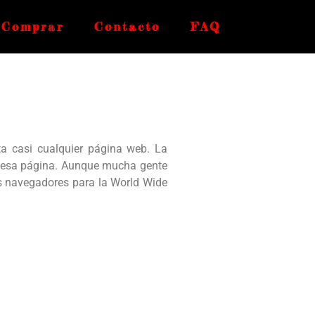
Comprar
Contacto
FAQ
a casi cualquier página web. La
r esa página. Aunque mucha gente
os navegadores para la World Wide