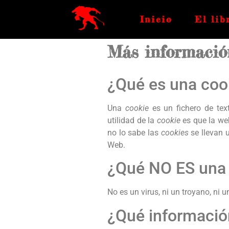
Inicio
El lib
Más información
¿Qué es una coo
Una
cookie
es un fichero de te
utilidad de la
cookie
es que la we
no lo sabe las
cookies
se llevan 
Web.
¿Qué NO ES una
No es un virus, ni un troyano, ni 
¿Qué informaci