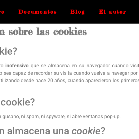
ro
Documentos
Blog
El autor
 sobre las cookies
kie?
xto
inofensivo
que se almacena en su navegador cuando visit
b sea capaz de recordar su visita cuando vuelva a navegar po
utilizando desde hace 20 años, cuando aparecieron los primer
 cookie?
un gusano, ni spam, ni spyware, ni abre ventanas pop-up.
ón almacena una
cookie
?