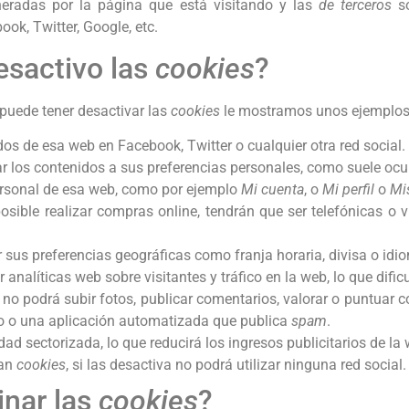
eradas por la página que está visitando y las
de terceros
so
k, Twitter, Google, etc.
esactivo las
cookies
?
puede tener desactivar las
cookies
le mostramos unos ejemplos
os de esa web en Facebook, Twitter o cualquier otra red social.
r los contenidos a sus preferencias personales, como suele ocurr
ersonal de esa web, como por ejemplo
Mi cuenta
, o
Mi perfil
o
Mi
osible realizar compras online, tendrán que ser telefónicas o vi
 sus preferencias geográficas como franja horaria, divisa o idi
r analíticas web sobre visitantes y tráfico en la web, lo que difi
g, no podrá subir fotos, publicar comentarios, valorar o puntua
o o una aplicación automatizada que publica
spam
.
ad sectorizada, lo que reducirá los ingresos publicitarios de la
san
cookies
, si las desactiva no podrá utilizar ninguna red social.
inar las
cookies
?