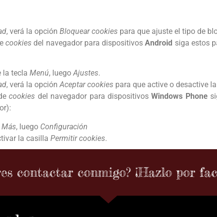
ad
, verá la opción
Bloquear cookies
para que ajuste el tipo de bl
de
cookies
del navegador para dispositivos
Android
siga estos p
 la tecla
Menú
, luego
Ajustes
.
ad
, verá la opción
Aceptar cookies
para que active o desactive la 
 de
cookies
del navegador para dispositivos
Windows Phone
si
or):
o
Más
, luego
Configuración
ivar la casilla
Permitir cookies
.
es contactar conmigo? ¡Hazlo por fa